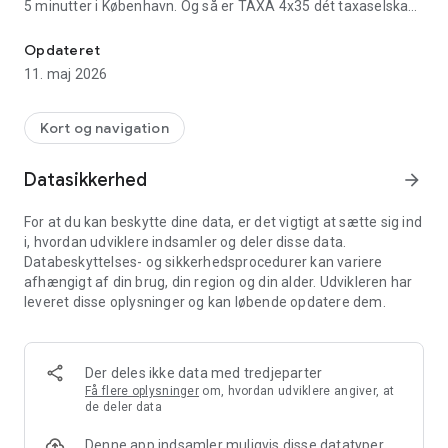
5 minutter i København. Og så er TAXA 4x35 dét taxaselskab i
Bestil TAXA i Storkøbenhavn - beregn din pris og se ventetiden i
København med flest eltaxaer - mere end hveranden vogn er
en eltaxa!
Opdateret
11. maj 2026
>> SÅDAN BESTILLER DU NEMT SELV DIN TAXA
Kort og navigation
1) Se ventetiden:
Åben appen - det første du ser er den forventede ventetid
Datasikkerhed
arrow_forward
baseret på din eksakte position.
For at du kan beskytte dine data, er det vigtigt at sætte sig ind
2) Beregn din pris:
i, hvordan udviklere indsamler og deler disse data.
Indtast en start- og en slutadresse for at få et fastpris tilbud.
Databeskyttelses- og sikkerhedsprocedurer kan variere
Du kan selv vælge om du vil køre med den faste pris eller på
afhængigt af din brug, din region og din alder. Udvikleren har
almindeligt taxameter.
leveret disse oplysninger og kan løbende opdatere dem.
3) Vælg fast pris eller taxameter:
Vælger du at bestille din taxa med en fastlåst pris slipper du
for bekymringer om kødannelser og lignende som vil kunne
Der deles ikke data med tredjeparter
fordyre din tur, hvis du kørte på almindeligt taxameter.
Få flere oplysninger
om, hvordan udviklere angiver, at
de deler data
4) Betaling:
Denne app indsamler muligvis disse datatyper
Vi anbefaler betaling i appen via kreditkort eller MobilePay. Så