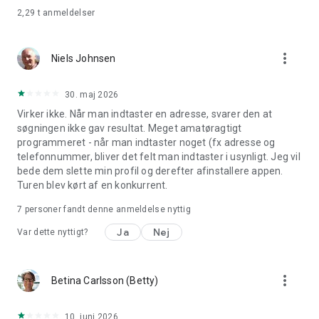
2,29 t
anmeldelser
Chauffører hos TAXA skal leve op til TAXAs kvalitetskrav.
Som det eneste taxiselskab har vi obligatorisk
chaufførundervisning på heldagskurser, som chauffører skal
more_vert
Niels Johnsen
bestå. Samtidig skal alle kørende chauffører have en
gennemsnitsbedømmelse på minimum 4,7 ud af 5 stjerner.
Ved brug af mystery-shoppers foretages der kontinuerligt
30. maj 2026
året rundt stikprøvekontrol af serviceniveauet.
Virker ikke. Når man indtaster en adresse, svarer den at
Vi er meget opmærksomme på at kvalitetskravene netop er
søgningen ikke gav resultat. Meget amatøragtigt
udgangspunktet for at kunne levere den afgørende gode
programmeret - når man indtaster noget (fx adresse og
service til vores kunder. Og det er årsagen til at vi blot har
telefonnummer, bliver det felt man indtaster i usynligt. Jeg vil
0,05% klager på 10.000 daglige taxa ture!
bede dem slette min profil og derefter afinstallere appen.
Turen blev kørt af en konkurrent.
>> HAR DU SPØRGSMÅL ELLER FEEDBACK?
7
personer fandt denne anmeldelse nyttig
Ja
Nej
Var dette nyttigt?
Vi hører meget gerne fra dig. Kontakt os her
taxa.dk/kundeservice/kontakt/
more_vert
Betina Carlsson (Betty)
10. juni 2026