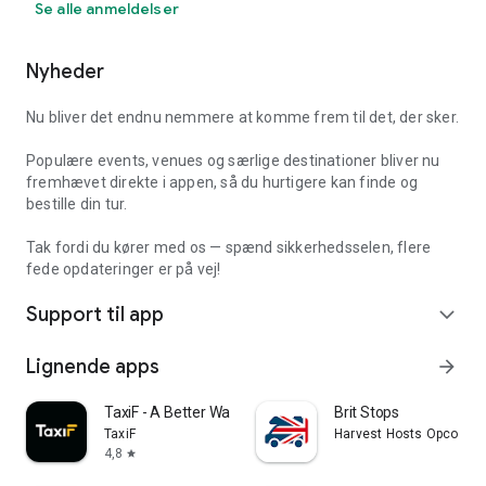
Se alle anmeldelser
Nyheder
Nu bliver det endnu nemmere at komme frem til det, der sker.
Populære events, venues og særlige destinationer bliver nu
fremhævet direkte i appen, så du hurtigere kan finde og
bestille din tur.
Tak fordi du kører med os — spænd sikkerhedsselen, flere
fede opdateringer er på vej!
Support til app
expand_more
Lignende apps
arrow_forward
TaxiF - A Better Way to Ride
Brit Stops
TaxiF
Harvest Hosts Opco LLC
4,8
star