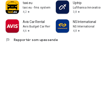
taxi.eu
Uptrip
taxi.eu - fms systems gmbh
Lufthansa Innovation Hu
4,2
3,8
star
star
Avis Car Rental
NS International
Avis Budget Car Rental LLC
NS International
4,6
4,8
star
star
flag
Rapportér som upassende