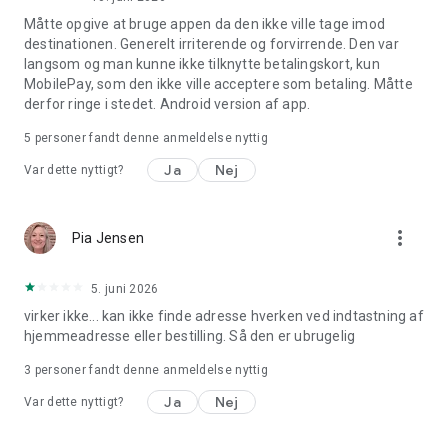
Måtte opgive at bruge appen da den ikke ville tage imod
destinationen. Generelt irriterende og forvirrende. Den var
langsom og man kunne ikke tilknytte betalingskort, kun
MobilePay, som den ikke ville acceptere som betaling. Måtte
derfor ringe i stedet. Android version af app.
5
personer fandt denne anmeldelse nyttig
Ja
Nej
Var dette nyttigt?
more_vert
Pia Jensen
5. juni 2026
virker ikke... kan ikke finde adresse hverken ved indtastning af
hjemmeadresse eller bestilling. Så den er ubrugelig
3
personer fandt denne anmeldelse nyttig
Ja
Nej
Var dette nyttigt?