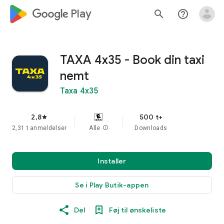
google_logo Play
search
help_outline
TAXA 4x35 - Book din taxi
nemt
Taxa 4x35
2,8
500 t+
star
2,31 t anmeldelser
Alle
info
Downloads
Installer
Se i Play Butik-appen
Del
Føj til ønskeliste