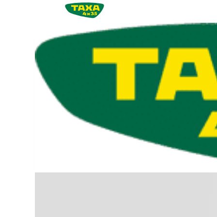
Videre
til
indhold