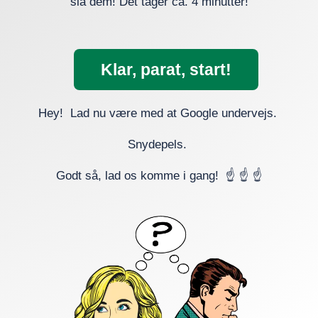
slå dem! Det tager ca. 4 minutter!
Klar, parat, start!
Hey! Lad nu være med at Google undervejs.
Snydepels.
Godt så, lad os komme i gang! ☝️ ☝️ ☝️