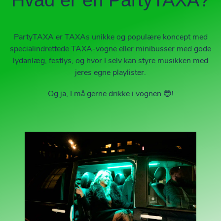
Hvad er en PartyTAXA?
PartyTAXA er TAXAs unikke og populære koncept med
specialindrettede TAXA-vogne eller minibusser med gode
lydanlæg, festlys, og hvor I selv kan styre musikken med
jeres egne playlister.
Og ja, I må gerne drikke i vognen 😎!