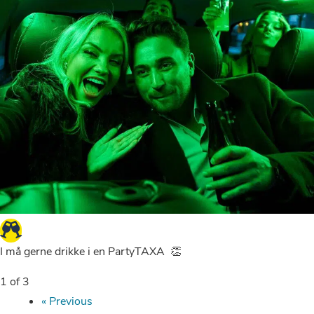
I må gerne drikke i en PartyTAXA 👏
1 of 3
« Previous