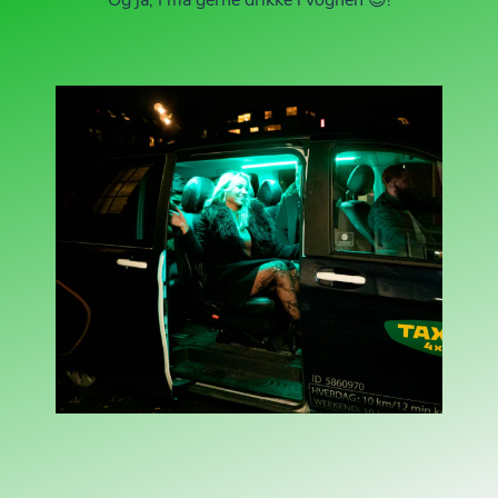
Og ja, I må gerne drikke i vognen 😎!