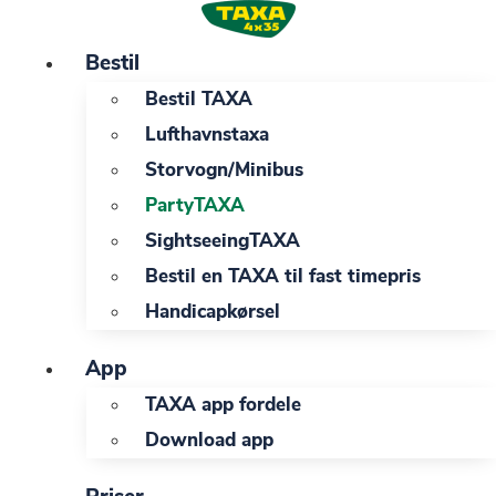
Videre
til
Bestil
indhold
Bestil TAXA
Lufthavnstaxa
Storvogn/Minibus
PartyTAXA
SightseeingTAXA
Bestil en TAXA til fast timepris
Handicapkørsel
App
TAXA app fordele
Download app