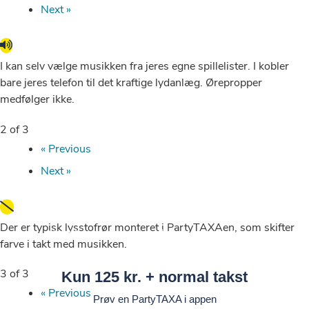
Next »
I kan selv vælge musikken fra jeres egne spillelister. I kobler
bare jeres telefon til det kraftige lydanlæg. Ørepropper
medfølger ikke.
2 of 3
« Previous
Next »
Der er typisk lysstofrør monteret i PartyTAXAen, som skifter
Hold festen kørende, når I skal videre i byen
farve i takt med musikken.
PartyTAXA
3 of 3
Kun 125 kr. + normal takst
« Previous
Prøv en PartyTAXA i appen