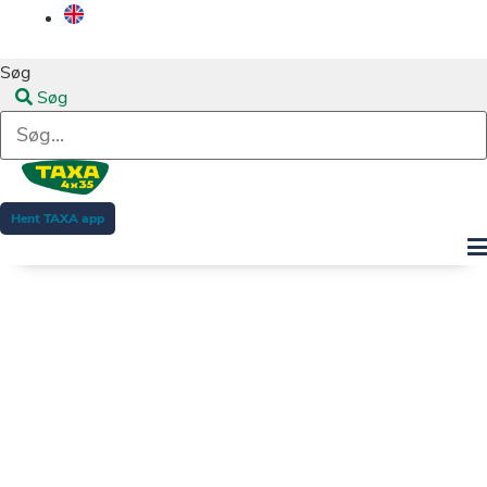
Søg
Søg
Hent TAXA app