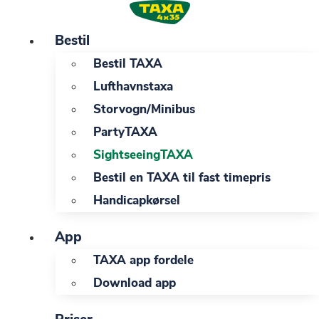
Videre
til
Bestil
indhold
Bestil TAXA
Lufthavnstaxa
Storvogn/Minibus
PartyTAXA
SightseeingTAXA
Bestil en TAXA til fast timepris
Handicapkørsel
App
TAXA app fordele
Download app