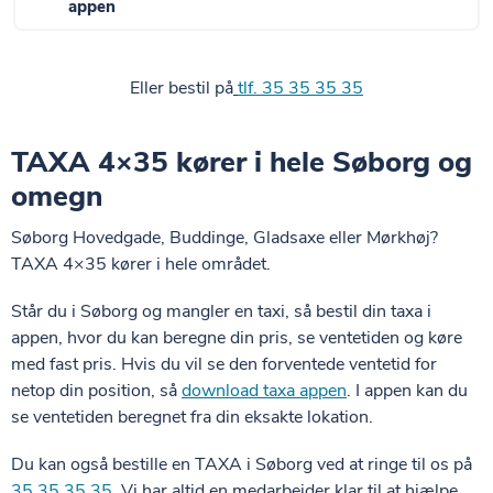
appen
Eller bestil på
tlf. 35 35 35 35
TAXA 4×35 kører i hele Søborg og
omegn
Søborg Hovedgade, Buddinge, Gladsaxe eller Mørkhøj?
TAXA 4×35 kører i hele området.
Står du i Søborg og mangler en taxi, så b
estil din taxa i
appen, hvor du kan beregne din pris, se ventetiden og køre
med fast pris. Hvis du vil se den forventede ventetid for
netop din position, så
download taxa appen
. I appen kan du
se ventetiden beregnet fra din eksakte lokation.
Du kan også bestille en TAXA i Søborg ved at ringe til os på
35 35 35 35
. Vi har altid en medarbejder klar til at hjælpe