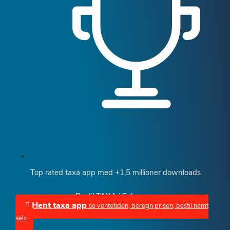
Top rated taxa app med +1,5 millioner downloads
Bestil TAXA i Søborg
Hent taxa app
se ventetiden, beregn prisen, bestil nemt
selv