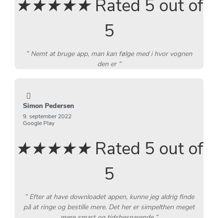
★
★
★
★
★
Rated 5 out of
5
” Nemt at bruge app, man kan følge med i hvor vognen
den er “
Simon Pedersen
9. september 2022
Google Play
★
★
★
★
★
Rated 5 out of
5
” Efter at have downloadet appen, kunne jeg aldrig finde
på at ringe og bestille mere. Det her er simpelthen meget
mere smart og tidsbesparende “