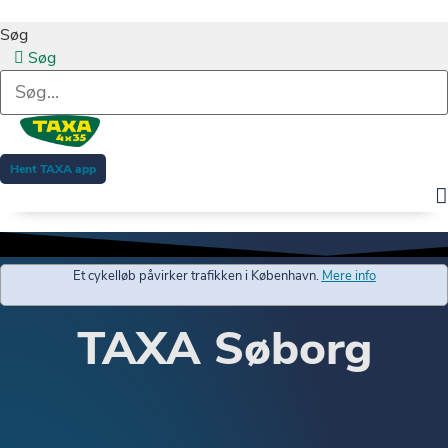
Søg
Søg
Hent TAXA app
Et cykelløb påvirker trafikken i København.
Mere info
TAXA Søborg