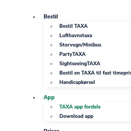
Videre
til
Bestil
indhold
Bestil TAXA
Lufthavnstaxa
Storvogn/Minibus
PartyTAXA
SightseeingTAXA
Bestil en TAXA til fast timepri
Handicapkørsel
App
TAXA app fordele
Download app