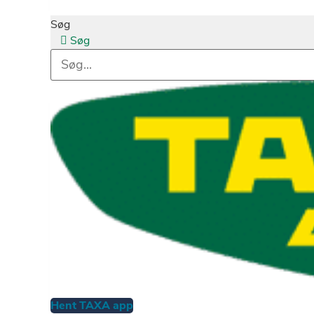
Søg
Søg
Hent TAXA app