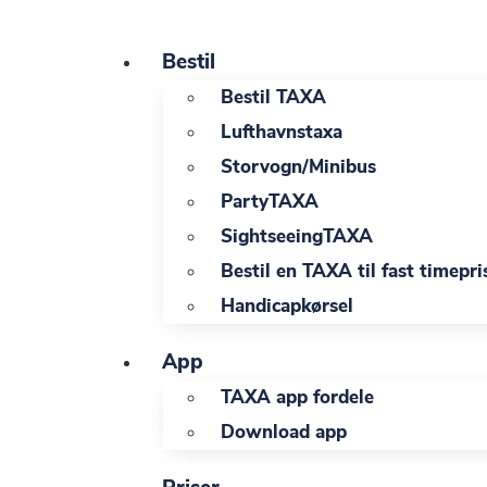
Videre
til
Bestil
indhold
Bestil TAXA
Lufthavnstaxa
Storvogn/Minibus
PartyTAXA
SightseeingTAXA
Bestil en TAXA til fast timepri
Handicapkørsel
App
TAXA app fordele
Download app