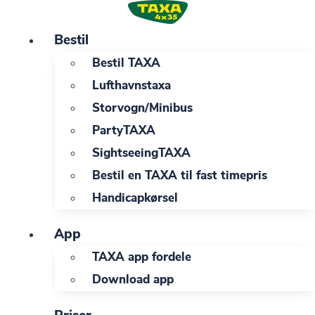
Videre
til
Bestil
indhold
Bestil TAXA
Lufthavnstaxa
Storvogn/Minibus
PartyTAXA
SightseeingTAXA
Bestil en TAXA til fast timepris
Handicapkørsel
App
TAXA app fordele
Download app