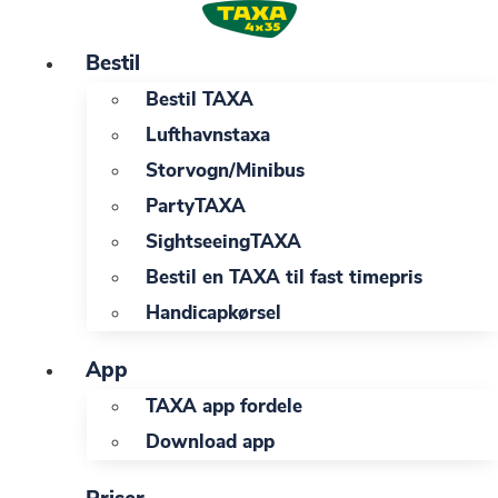
Videre
til
Bestil
indhold
Bestil TAXA
Lufthavnstaxa
Storvogn/Minibus
PartyTAXA
SightseeingTAXA
Bestil en TAXA til fast timepris
Handicapkørsel
App
TAXA app fordele
Download app