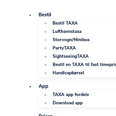
Videre
til
Bestil
indhold
Bestil TAXA
Lufthavnstaxa
Storvogn/Minibus
PartyTAXA
SightseeingTAXA
Bestil en TAXA til fast timepri
Handicapkørsel
App
TAXA app fordele
Download app