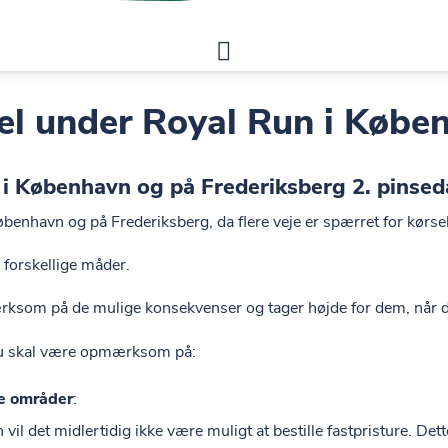
el under Royal Run i Købe
d i København og på Frederiksberg 2. pinse
øbenhavn og på Frederiksberg, da flere veje er spærret for kørsel
 forskellige måder.
mærksom på de mulige konsekvenser og tager højde for dem, når d
 du skal være opmærksom på:
de områder
:
vil det midlertidig ikke være muligt at bestille fastpristure. Dett