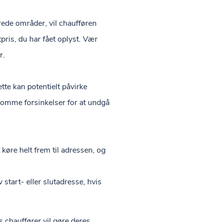
rrede områder, vil chaufføren
pris, du har fået oplyst. Vær
r.
tte kan potentielt påvirke
ekomme forsinkelser for at undgå
 køre helt frem til adressen, og
 start- eller slutadresse, hvis
s chauffører vil gøre deres