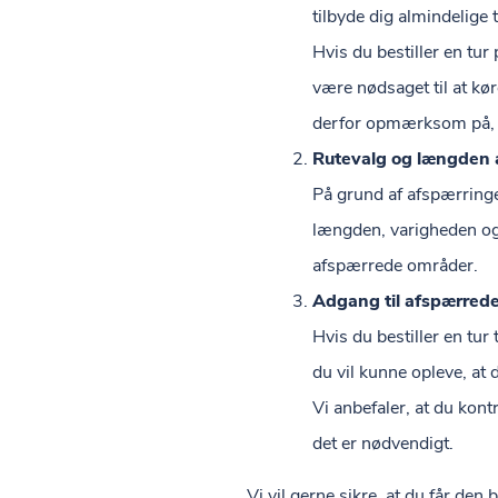
tilbyde dig almindelige
Hvis du bestiller en tur
være nødsaget til at kør
derfor opmærksom på, at 
Rutevalg og længden a
På grund af afspærringer
længden, varigheden og 
afspærrede områder.
Adgang til afspærred
Hvis du bestiller en tur
du vil kunne opleve, at d
Vi anbefaler, at du kont
det er nødvendigt.
Vi vil gerne sikre, at du får den