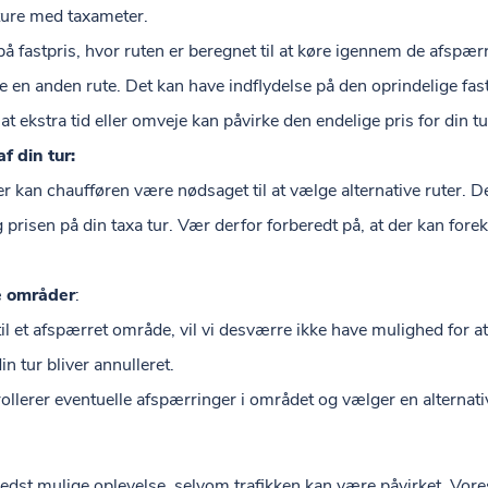
 ture med taxameter.
 på fastpris, hvor ruten er beregnet til at køre igennem de afspæ
e en anden rute. Det kan have indflydelse på den oprindelige fast
ekstra tid eller omveje kan påvirke den endelige pris for din tu
f din tur:
 kan chaufføren være nødsaget til at vælge alternative ruter. De
prisen på din taxa tur. Vær derfor forberedt på, at der kan for
e områder
:
 til et afspærret område, vil vi desværre ikke have mulighed for at
in tur bliver annulleret.
rollerer eventuelle afspærringer i området og vælger en alternativ
 bedst mulige oplevelse, selvom trafikken kan være påvirket. Vore