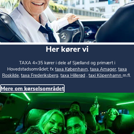
Her kører vi
TAXA 4×35 kører i
dele af Sjælland og
primært i
Hovedstadsområdet; fx
taxa København
,
taxa Amager
,
taxa
Roskilde
,
taxa Frederiksberg
,
taxa Hillerød
,
taxi Köpenhamn
m.fl.
Mere om kørselsområdet