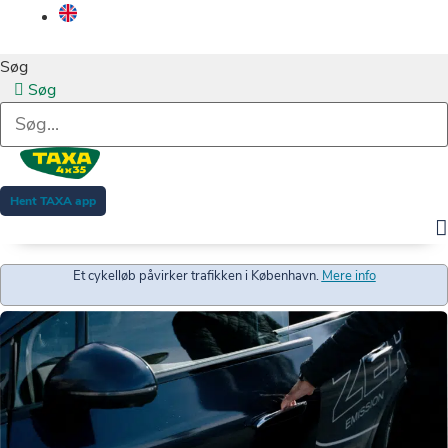
Søg
Søg
Hent TAXA app
Et cykelløb påvirker trafikken i København.
Mere info