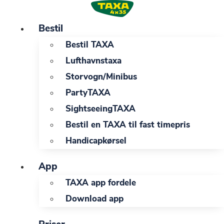
Videre
til
Bestil
indhold
Bestil TAXA
Lufthavnstaxa
Storvogn/Minibus
PartyTAXA
SightseeingTAXA
Bestil en TAXA til fast timepris
Handicapkørsel
App
TAXA app fordele
Download app