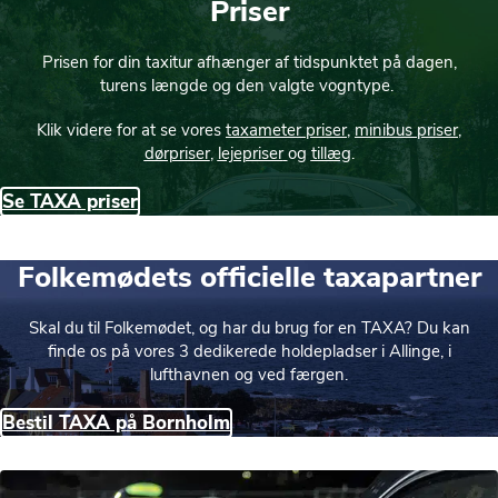
Priser
Prisen for din taxitur afhænger af tidspunktet på dagen,
turens længde og den valgte vogntype.
Klik videre for at se vores
taxameter priser
,
minibus priser
,
dørpriser
,
lejepriser
og
tillæg
.
Se TAXA priser
Folkemødets officielle taxapartner
Skal du til Folkemødet, og har du brug for en TAXA? Du kan
finde os på vores 3 dedikerede holdepladser i Allinge, i
lufthavnen og ved færgen.
Bestil TAXA på Bornholm