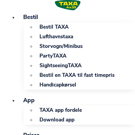
Videre
til
Bestil
indhold
Bestil TAXA
Lufthavnstaxa
Storvogn/Minibus
PartyTAXA
SightseeingTAXA
Bestil en TAXA til fast timepris
Handicapkørsel
App
TAXA app fordele
Download app