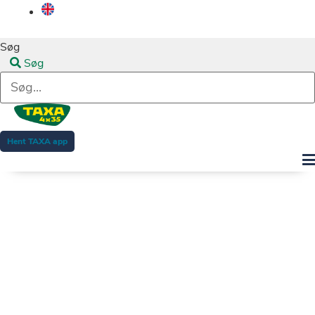
Søg
Søg
Hent TAXA app