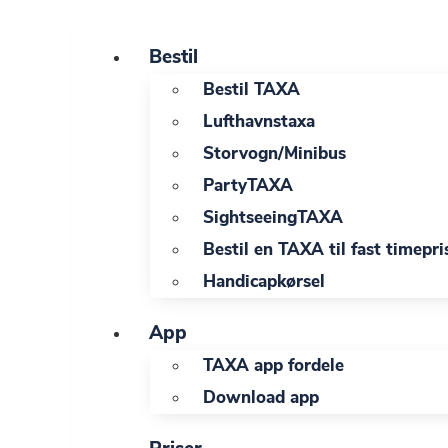
Videre
til
Bestil
indhold
Bestil TAXA
Lufthavnstaxa
Storvogn/Minibus
PartyTAXA
SightseeingTAXA
Bestil en TAXA til fast timepri
Handicapkørsel
App
TAXA app fordele
Download app