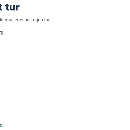
 tur
dersy jeres helt egen tur.
:
ke