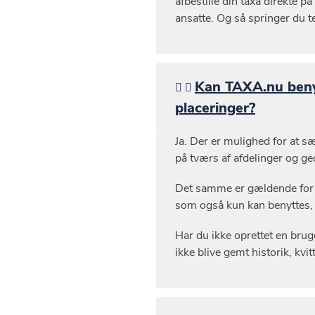
afbestille din taxa direkte p
ansatte. Og så springer du 
Kan TAXA.nu benyt
placeringer?
Ja. Der er mulighed for at s
på tværs af afdelinger og ge
Det samme er gældende for s
som også kun kan benyttes, h
Har du ikke oprettet en brug
ikke blive gemt historik, kvi