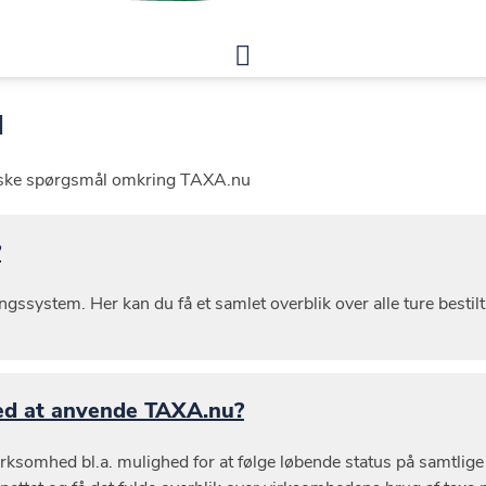
u
piske spørgsmål omkring TAXA.nu
?
ingssystem. Her kan du få et samlet overblik over alle ture bestil
ved at anvende TAXA.nu?
somhed bl.a. mulighed for at følge løbende status på samtlige af