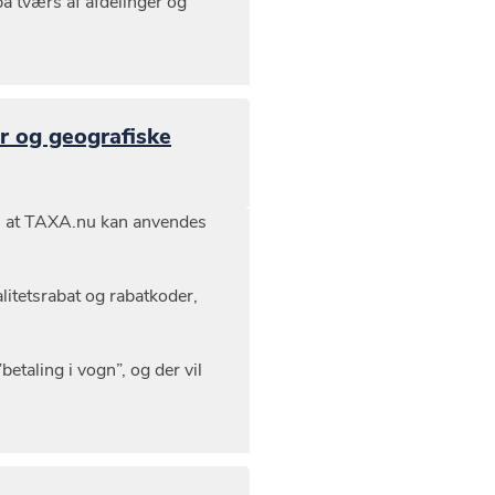
på tværs af afdelinger og
r og geografiske
des at TAXA.nu kan anvendes
itetsrabat og rabatkoder,
etaling i vogn”, og der vil