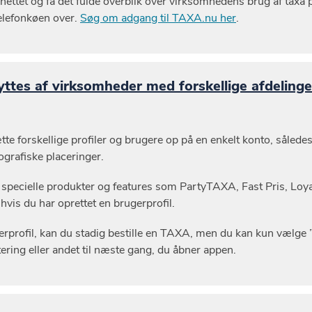
å nettet og få det fulde overblik over virksomhedens brug af taxa 
telefonkøen over.
Søg om
adgang til TAXA.nu her
.
tes af virksomheder med forskellige afdelinge
ætte forskellige profiler og brugere op på en enkelt konto, såle
ografiske placeringer.
pecielle produkter og features som PartyTAXA, Fast Pris, Loyal
vis du har oprettet en brugerprofil.
erprofil, kan du stadig bestille en TAXA, men du kan kun vælge ”b
ttering eller andet til næste gang, du åbner appen.