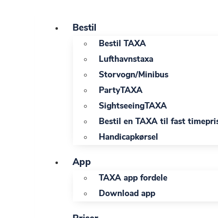
Videre
til
Bestil
indhold
Bestil TAXA
Lufthavnstaxa
Storvogn/Minibus
PartyTAXA
SightseeingTAXA
Bestil en TAXA til fast timepri
Handicapkørsel
App
TAXA app fordele
Download app